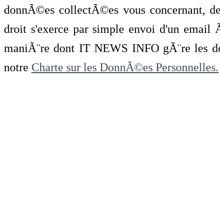
donnÃ©es collectÃ©es vous concernant, de 
droit s'exerce par simple envoi d'un emai
maniÃ¨re dont IT NEWS INFO gÃ¨re les do
notre
Charte sur les DonnÃ©es Personnelles.