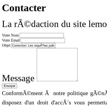
Contacter
La rÃ©daction du site lemo
Votre Nom
Votre Email
Objet
Message
ConformÃ©ment Ã notre politique gÃ©nÃ©
disposez d'un droit d'accÃ¨s vous perme