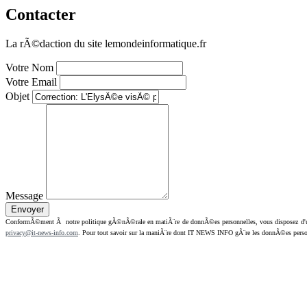
Contacter
La rÃ©daction du site lemondeinformatique.fr
Votre Nom
Votre Email
Objet
Message
ConformÃ©ment Ã notre politique gÃ©nÃ©rale en matiÃ¨re de donnÃ©es personnelles, vous disposez d'un dr
privacy@it-news-info.com
. Pour tout savoir sur la maniÃ¨re dont IT NEWS INFO gÃ¨re les donnÃ©es perso