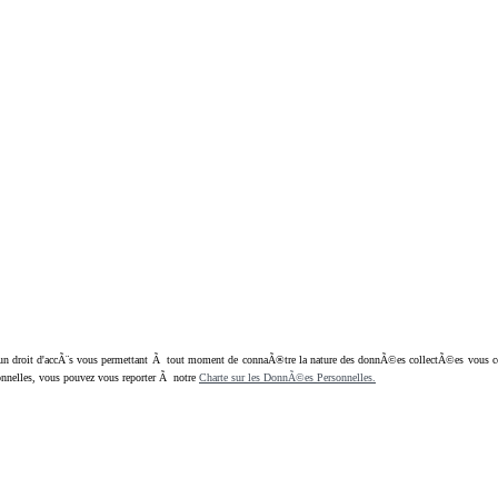
oit d'accÃ¨s vous permettant Ã tout moment de connaÃ®tre la nature des donnÃ©es collectÃ©es vous concern
nnelles, vous pouvez vous reporter Ã notre
Charte sur les DonnÃ©es Personnelles.