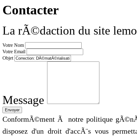
Contacter
La rÃ©daction du site lemo
Votre Nom
Votre Email
Objet
Message
ConformÃ©ment Ã notre politique gÃ©nÃ©
disposez d'un droit d'accÃ¨s vous perme