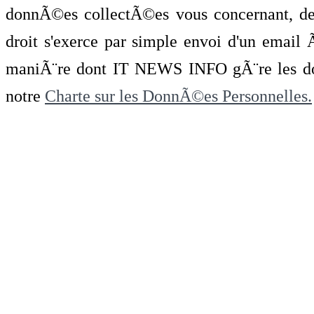
donnÃ©es collectÃ©es vous concernant, de 
droit s'exerce par simple envoi d'un emai
maniÃ¨re dont IT NEWS INFO gÃ¨re les do
notre
Charte sur les DonnÃ©es Personnelles.