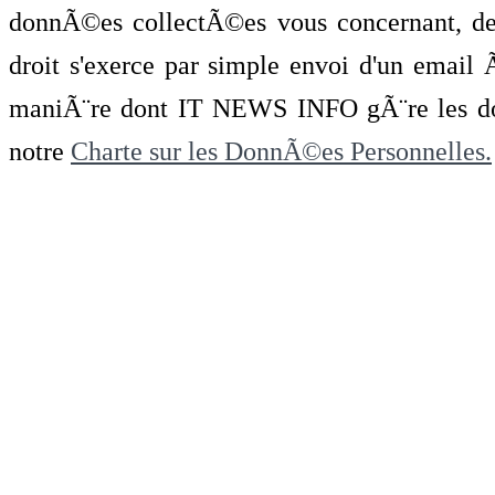
donnÃ©es collectÃ©es vous concernant, de 
droit s'exerce par simple envoi d'un emai
maniÃ¨re dont IT NEWS INFO gÃ¨re les do
notre
Charte sur les DonnÃ©es Personnelles.