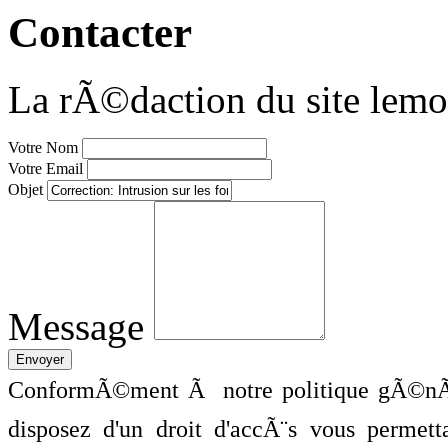
Contacter
La rÃ©daction du site lemo
Votre Nom
Votre Email
Objet
Message
ConformÃ©ment Ã notre politique gÃ©nÃ©
disposez d'un droit d'accÃ¨s vous perme