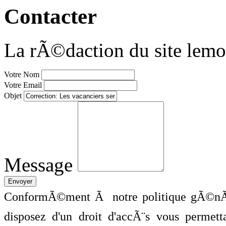
Contacter
La rÃ©daction du site lemo
Votre Nom
Votre Email
Objet
Message
ConformÃ©ment Ã notre politique gÃ©nÃ©
disposez d'un droit d'accÃ¨s vous perme