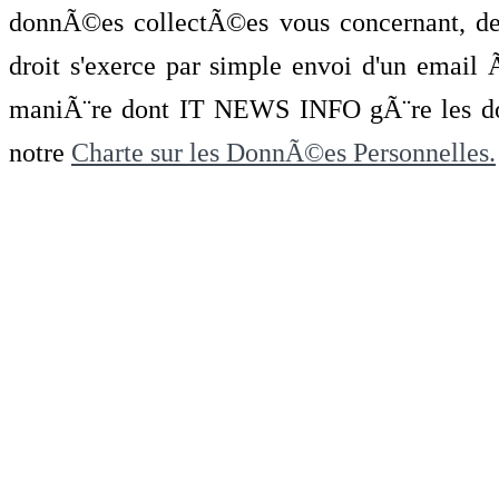
donnÃ©es collectÃ©es vous concernant, de 
droit s'exerce par simple envoi d'un emai
maniÃ¨re dont IT NEWS INFO gÃ¨re les do
notre
Charte sur les DonnÃ©es Personnelles.