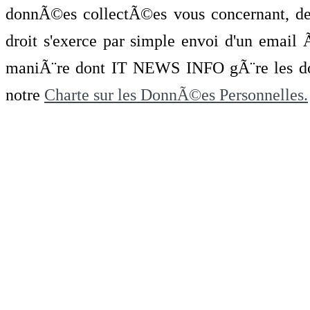
donnÃ©es collectÃ©es vous concernant, de 
droit s'exerce par simple envoi d'un emai
maniÃ¨re dont IT NEWS INFO gÃ¨re les do
notre
Charte sur les DonnÃ©es Personnelles.