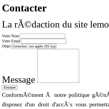
Contacter
La rÃ©daction du site lemo
Votre Nom
Votre Email
Objet
Message
ConformÃ©ment Ã notre politique gÃ©nÃ©
disposez d'un droit d'accÃ¨s vous perme