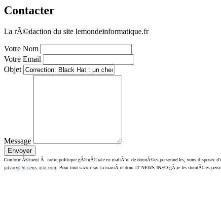
Contacter
La rÃ©daction du site lemondeinformatique.fr
Votre Nom
Votre Email
Objet
Message
ConformÃ©ment Ã notre politique gÃ©nÃ©rale en matiÃ¨re de donnÃ©es personnelles, vous disposez d'un dr
privacy@it-news-info.com
. Pour tout savoir sur la maniÃ¨re dont IT NEWS INFO gÃ¨re les donnÃ©es perso