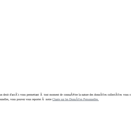
oit d'accÃ¨s vous permettant Ã tout moment de connaÃ®tre la nature des donnÃ©es collectÃ©es vous concern
nnelles, vous pouvez vous reporter Ã notre
Charte sur les DonnÃ©es Personnelles.