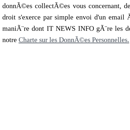
donnÃ©es collectÃ©es vous concernant, de 
droit s'exerce par simple envoi d'un emai
maniÃ¨re dont IT NEWS INFO gÃ¨re les do
notre
Charte sur les DonnÃ©es Personnelles.