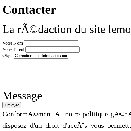
Contacter
La rÃ©daction du site lemo
Votre Nom
Votre Email
Objet
Message
ConformÃ©ment Ã notre politique gÃ©nÃ©
disposez d'un droit d'accÃ¨s vous perme