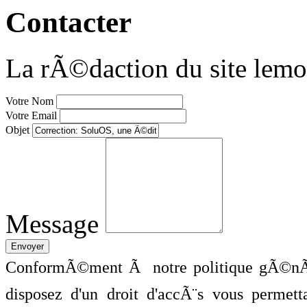
Contacter
La rÃ©daction du site lemo
Votre Nom
Votre Email
Objet
Message
ConformÃ©ment Ã notre politique gÃ©nÃ©
disposez d'un droit d'accÃ¨s vous perme