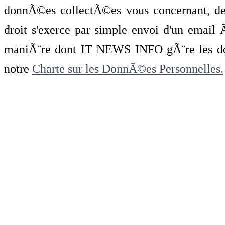
donnÃ©es collectÃ©es vous concernant, de 
droit s'exerce par simple envoi d'un emai
maniÃ¨re dont IT NEWS INFO gÃ¨re les do
notre
Charte sur les DonnÃ©es Personnelles.