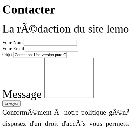
Contacter
La rÃ©daction du site lemo
Votre Nom
Votre Email
Objet
Message
ConformÃ©ment Ã notre politique gÃ©nÃ©
disposez d'un droit d'accÃ¨s vous perme