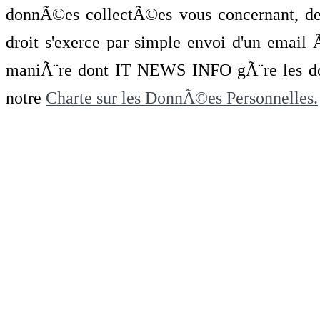
donnÃ©es collectÃ©es vous concernant, de 
droit s'exerce par simple envoi d'un emai
maniÃ¨re dont IT NEWS INFO gÃ¨re les do
notre
Charte sur les DonnÃ©es Personnelles.