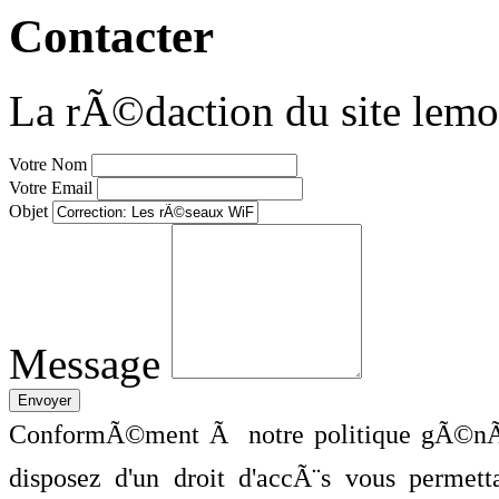
Contacter
La rÃ©daction du site lemo
Votre Nom
Votre Email
Objet
Message
ConformÃ©ment Ã notre politique gÃ©nÃ©
disposez d'un droit d'accÃ¨s vous perme