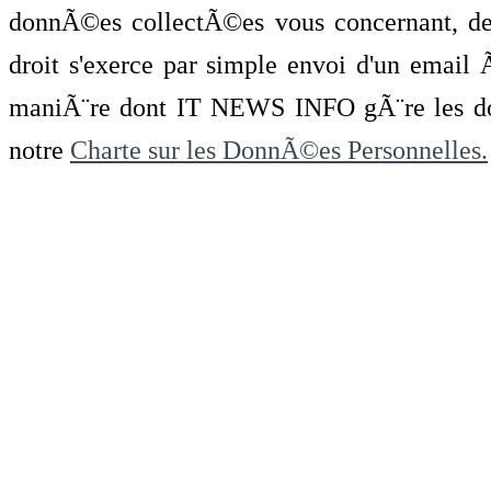
donnÃ©es collectÃ©es vous concernant, de 
droit s'exerce par simple envoi d'un emai
maniÃ¨re dont IT NEWS INFO gÃ¨re les do
notre
Charte sur les DonnÃ©es Personnelles.