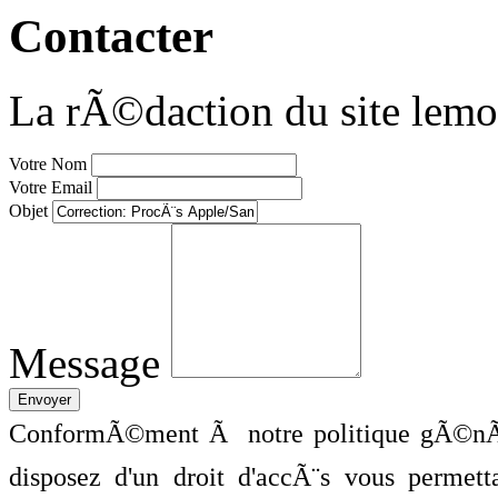
Contacter
La rÃ©daction du site lemo
Votre Nom
Votre Email
Objet
Message
ConformÃ©ment Ã notre politique gÃ©nÃ©
disposez d'un droit d'accÃ¨s vous perme