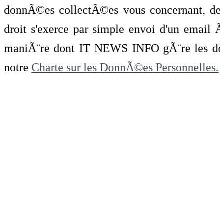
donnÃ©es collectÃ©es vous concernant, de 
droit s'exerce par simple envoi d'un emai
maniÃ¨re dont IT NEWS INFO gÃ¨re les do
notre
Charte sur les DonnÃ©es Personnelles.