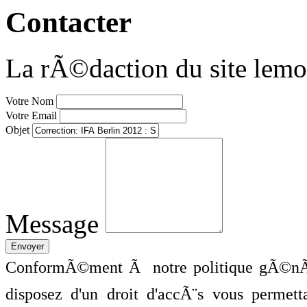
Contacter
La rÃ©daction du site lemo
Votre Nom
Votre Email
Objet
Message
ConformÃ©ment Ã notre politique gÃ©nÃ©
disposez d'un droit d'accÃ¨s vous perme