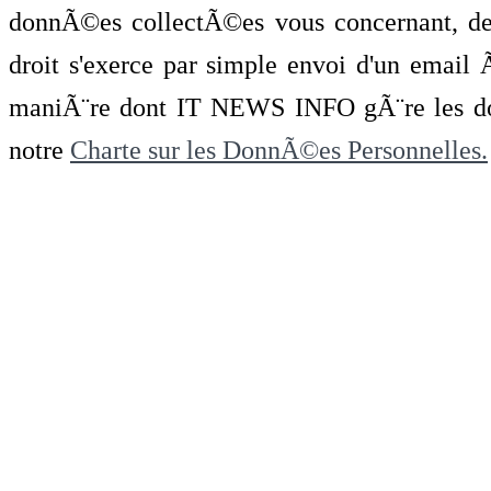
donnÃ©es collectÃ©es vous concernant, de 
droit s'exerce par simple envoi d'un emai
maniÃ¨re dont IT NEWS INFO gÃ¨re les do
notre
Charte sur les DonnÃ©es Personnelles.