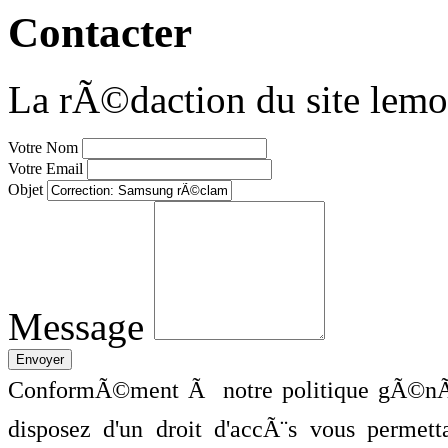
Contacter
La rÃ©daction du site lemo
Votre Nom
Votre Email
Objet
Message
ConformÃ©ment Ã notre politique gÃ©nÃ©
disposez d'un droit d'accÃ¨s vous perme