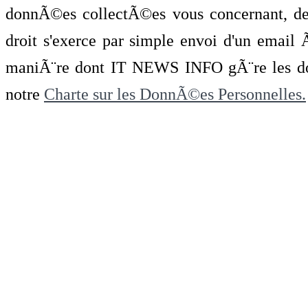
donnÃ©es collectÃ©es vous concernant, de 
droit s'exerce par simple envoi d'un emai
maniÃ¨re dont IT NEWS INFO gÃ¨re les do
notre
Charte sur les DonnÃ©es Personnelles.