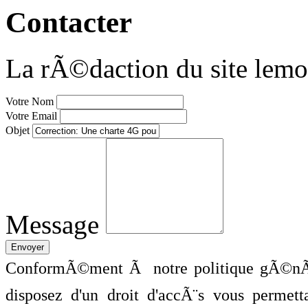
Contacter
La rÃ©daction du site lemo
Votre Nom
Votre Email
Objet
Message
ConformÃ©ment Ã notre politique gÃ©nÃ©
disposez d'un droit d'accÃ¨s vous perme