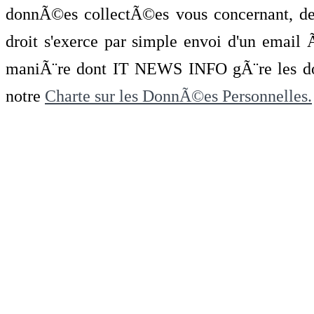
donnÃ©es collectÃ©es vous concernant, de 
droit s'exerce par simple envoi d'un emai
maniÃ¨re dont IT NEWS INFO gÃ¨re les do
notre
Charte sur les DonnÃ©es Personnelles.