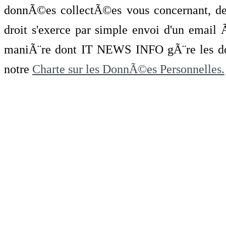
donnÃ©es collectÃ©es vous concernant, de 
droit s'exerce par simple envoi d'un emai
maniÃ¨re dont IT NEWS INFO gÃ¨re les do
notre
Charte sur les DonnÃ©es Personnelles.