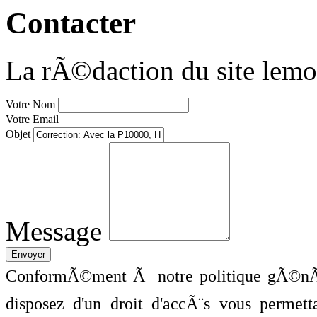
Contacter
La rÃ©daction du site lemo
Votre Nom
Votre Email
Objet
Message
ConformÃ©ment Ã notre politique gÃ©nÃ©
disposez d'un droit d'accÃ¨s vous perme