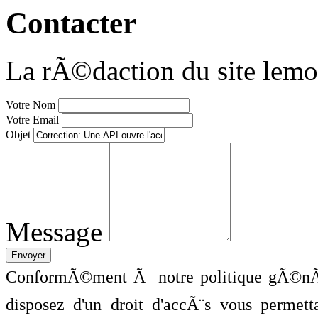
Contacter
La rÃ©daction du site lemo
Votre Nom
Votre Email
Objet
Message
ConformÃ©ment Ã notre politique gÃ©nÃ©
disposez d'un droit d'accÃ¨s vous perme