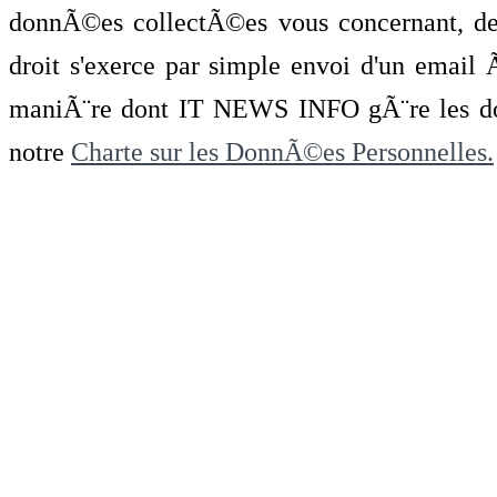
donnÃ©es collectÃ©es vous concernant, de 
droit s'exerce par simple envoi d'un emai
maniÃ¨re dont IT NEWS INFO gÃ¨re les do
notre
Charte sur les DonnÃ©es Personnelles.