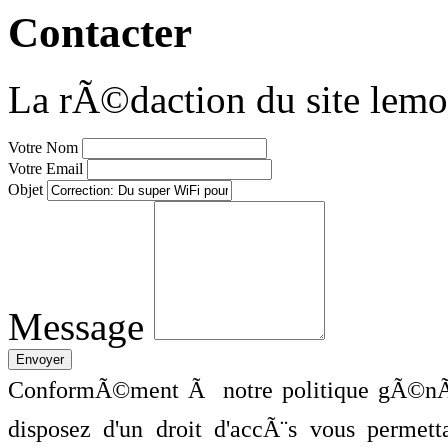
Contacter
La rÃ©daction du site lemo
Votre Nom
Votre Email
Objet
Message
ConformÃ©ment Ã notre politique gÃ©nÃ©
disposez d'un droit d'accÃ¨s vous perme