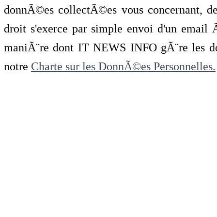
donnÃ©es collectÃ©es vous concernant, de 
droit s'exerce par simple envoi d'un emai
maniÃ¨re dont IT NEWS INFO gÃ¨re les do
notre
Charte sur les DonnÃ©es Personnelles.