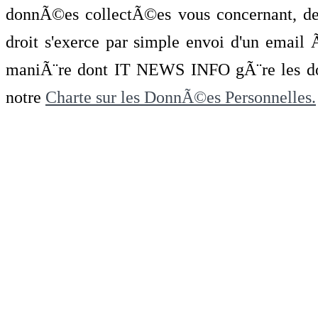
donnÃ©es collectÃ©es vous concernant, de 
droit s'exerce par simple envoi d'un emai
maniÃ¨re dont IT NEWS INFO gÃ¨re les do
notre
Charte sur les DonnÃ©es Personnelles.