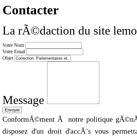
Contacter
La rÃ©daction du site lemo
Votre Nom
Votre Email
Objet
Message
ConformÃ©ment Ã notre politique gÃ©nÃ©
disposez d'un droit d'accÃ¨s vous perme