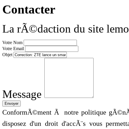
Contacter
La rÃ©daction du site lemo
Votre Nom
Votre Email
Objet
Message
ConformÃ©ment Ã notre politique gÃ©nÃ©
disposez d'un droit d'accÃ¨s vous perme