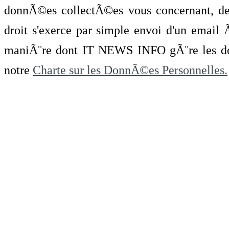
donnÃ©es collectÃ©es vous concernant, de 
droit s'exerce par simple envoi d'un emai
maniÃ¨re dont IT NEWS INFO gÃ¨re les do
notre
Charte sur les DonnÃ©es Personnelles.