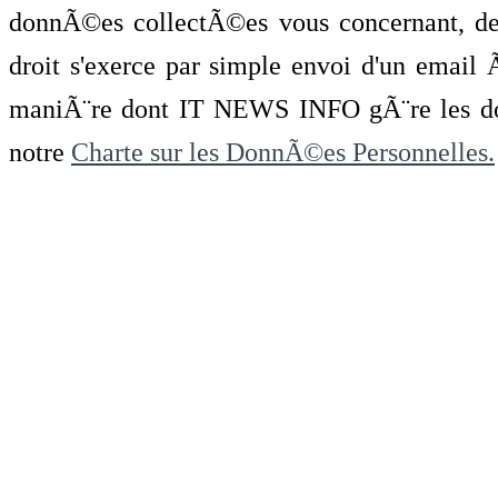
donnÃ©es collectÃ©es vous concernant, de 
droit s'exerce par simple envoi d'un emai
maniÃ¨re dont IT NEWS INFO gÃ¨re les do
notre
Charte sur les DonnÃ©es Personnelles.