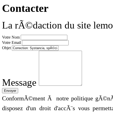
Contacter
La rÃ©daction du site lemo
Votre Nom
Votre Email
Objet
Message
ConformÃ©ment Ã notre politique gÃ©nÃ©
disposez d'un droit d'accÃ¨s vous perme