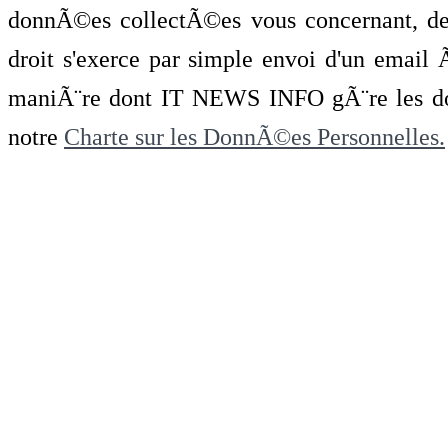
donnÃ©es collectÃ©es vous concernant, de 
droit s'exerce par simple envoi d'un emai
maniÃ¨re dont IT NEWS INFO gÃ¨re les do
notre
Charte sur les DonnÃ©es Personnelles.