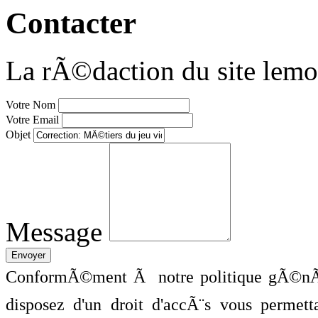
Contacter
La rÃ©daction du site lemo
Votre Nom
Votre Email
Objet
Message
ConformÃ©ment Ã notre politique gÃ©nÃ©
disposez d'un droit d'accÃ¨s vous perme