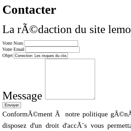
Contacter
La rÃ©daction du site lemo
Votre Nom
Votre Email
Objet
Message
ConformÃ©ment Ã notre politique gÃ©nÃ©
disposez d'un droit d'accÃ¨s vous perme