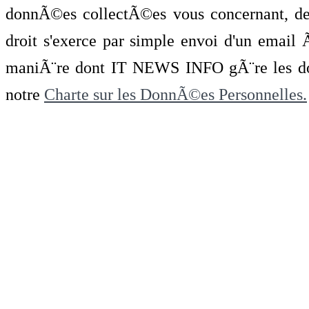
donnÃ©es collectÃ©es vous concernant, de 
droit s'exerce par simple envoi d'un emai
maniÃ¨re dont IT NEWS INFO gÃ¨re les do
notre
Charte sur les DonnÃ©es Personnelles.