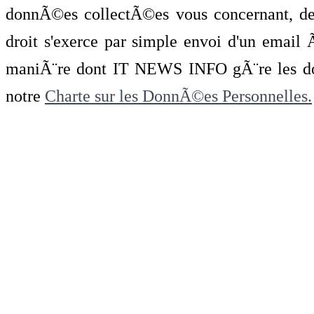
donnÃ©es collectÃ©es vous concernant, de 
droit s'exerce par simple envoi d'un emai
maniÃ¨re dont IT NEWS INFO gÃ¨re les do
notre
Charte sur les DonnÃ©es Personnelles.