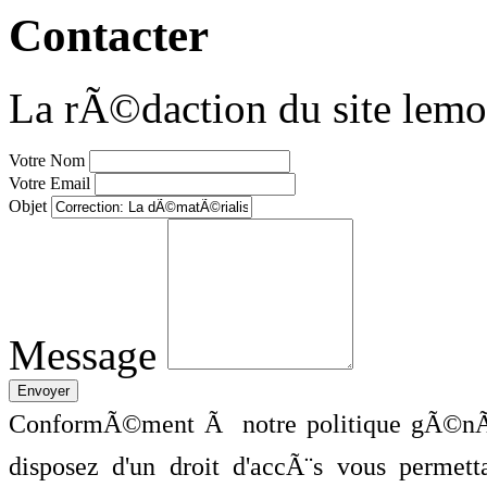
Contacter
La rÃ©daction du site lemo
Votre Nom
Votre Email
Objet
Message
ConformÃ©ment Ã notre politique gÃ©nÃ©
disposez d'un droit d'accÃ¨s vous perme