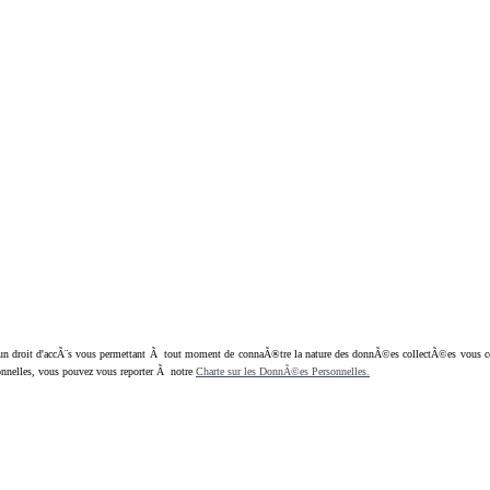
oit d'accÃ¨s vous permettant Ã tout moment de connaÃ®tre la nature des donnÃ©es collectÃ©es vous concern
nnelles, vous pouvez vous reporter Ã notre
Charte sur les DonnÃ©es Personnelles.