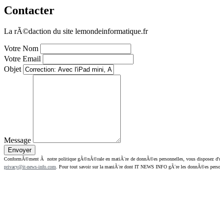
Contacter
La rÃ©daction du site lemondeinformatique.fr
Votre Nom
Votre Email
Objet
Message
ConformÃ©ment Ã notre politique gÃ©nÃ©rale en matiÃ¨re de donnÃ©es personnelles, vous disposez d'un dr
privacy@it-news-info.com
. Pour tout savoir sur la maniÃ¨re dont IT NEWS INFO gÃ¨re les donnÃ©es perso