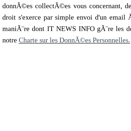
donnÃ©es collectÃ©es vous concernant, de 
droit s'exerce par simple envoi d'un emai
maniÃ¨re dont IT NEWS INFO gÃ¨re les do
notre
Charte sur les DonnÃ©es Personnelles.