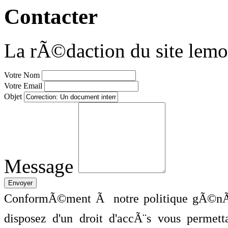
Contacter
La rÃ©daction du site lemo
Votre Nom
Votre Email
Objet
Message
ConformÃ©ment Ã notre politique gÃ©nÃ©
disposez d'un droit d'accÃ¨s vous perme