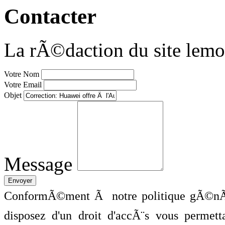
Contacter
La rÃ©daction du site lemo
Votre Nom
Votre Email
Objet
Message
ConformÃ©ment Ã notre politique gÃ©nÃ©
disposez d'un droit d'accÃ¨s vous perme