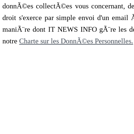
donnÃ©es collectÃ©es vous concernant, de 
droit s'exerce par simple envoi d'un emai
maniÃ¨re dont IT NEWS INFO gÃ¨re les do
notre
Charte sur les DonnÃ©es Personnelles.