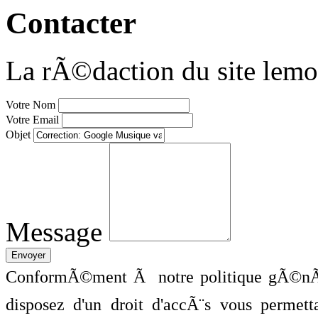
Contacter
La rÃ©daction du site lemo
Votre Nom
Votre Email
Objet
Message
ConformÃ©ment Ã notre politique gÃ©nÃ©
disposez d'un droit d'accÃ¨s vous perme