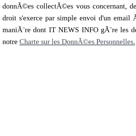
donnÃ©es collectÃ©es vous concernant, de 
droit s'exerce par simple envoi d'un emai
maniÃ¨re dont IT NEWS INFO gÃ¨re les do
notre
Charte sur les DonnÃ©es Personnelles.