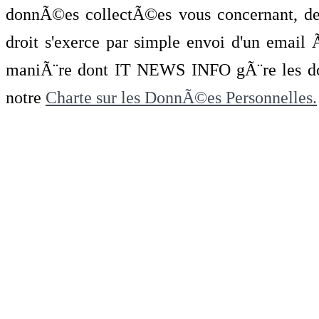
donnÃ©es collectÃ©es vous concernant, de 
droit s'exerce par simple envoi d'un emai
maniÃ¨re dont IT NEWS INFO gÃ¨re les do
notre
Charte sur les DonnÃ©es Personnelles.