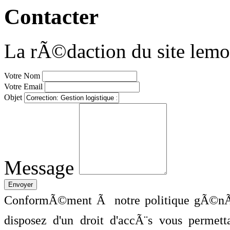
Contacter
La rÃ©daction du site lemo
Votre Nom
Votre Email
Objet
Message
ConformÃ©ment Ã notre politique gÃ©nÃ©
disposez d'un droit d'accÃ¨s vous perme