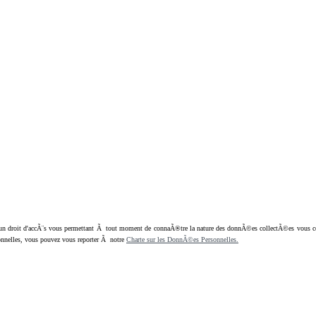
oit d'accÃ¨s vous permettant Ã tout moment de connaÃ®tre la nature des donnÃ©es collectÃ©es vous concern
nnelles, vous pouvez vous reporter Ã notre
Charte sur les DonnÃ©es Personnelles.