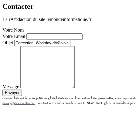
Contacter
La rÃ©daction du site lemondeinformatique.fr
Votre Nom
Votre Email
Objet
Message
ConformÃ©ment Ã notre politique gÃ©nÃ©rale en matiÃ¨re de donnÃ©es personnelles, vous disposez d'un dr
privacy@it-news-info.com
. Pour tout savoir sur la maniÃ¨re dont IT NEWS INFO gÃ¨re les donnÃ©es perso