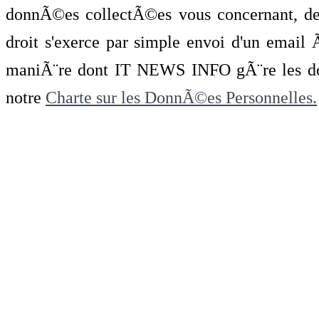
donnÃ©es collectÃ©es vous concernant, de 
droit s'exerce par simple envoi d'un emai
maniÃ¨re dont IT NEWS INFO gÃ¨re les do
notre
Charte sur les DonnÃ©es Personnelles.