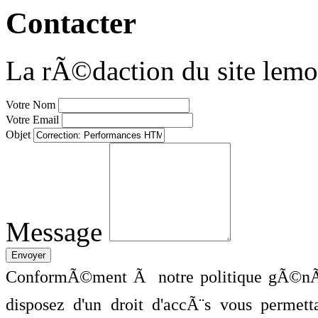
Contacter
La rÃ©daction du site lemo
Votre Nom
Votre Email
Objet
Message
ConformÃ©ment Ã notre politique gÃ©nÃ©
disposez d'un droit d'accÃ¨s vous perme