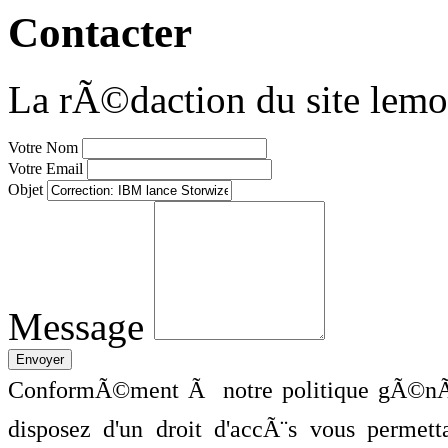
Contacter
La rÃ©daction du site lemo
Votre Nom
Votre Email
Objet
Message
ConformÃ©ment Ã notre politique gÃ©nÃ©
disposez d'un droit d'accÃ¨s vous perme