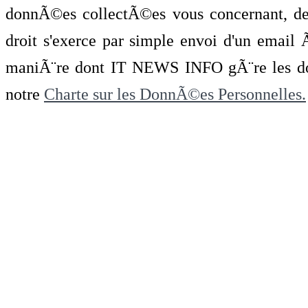
donnÃ©es collectÃ©es vous concernant, de 
droit s'exerce par simple envoi d'un emai
maniÃ¨re dont IT NEWS INFO gÃ¨re les do
notre
Charte sur les DonnÃ©es Personnelles.