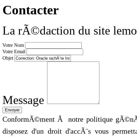
Contacter
La rÃ©daction du site lemo
Votre Nom
Votre Email
Objet
Message
ConformÃ©ment Ã notre politique gÃ©nÃ©
disposez d'un droit d'accÃ¨s vous perme