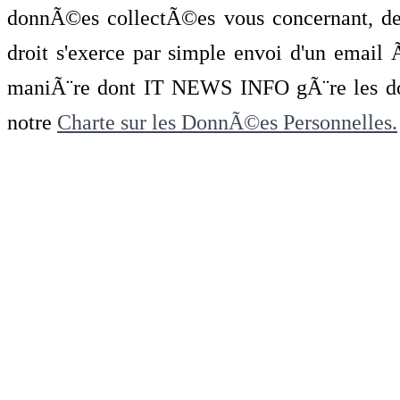
donnÃ©es collectÃ©es vous concernant, de 
droit s'exerce par simple envoi d'un emai
maniÃ¨re dont IT NEWS INFO gÃ¨re les do
notre
Charte sur les DonnÃ©es Personnelles.