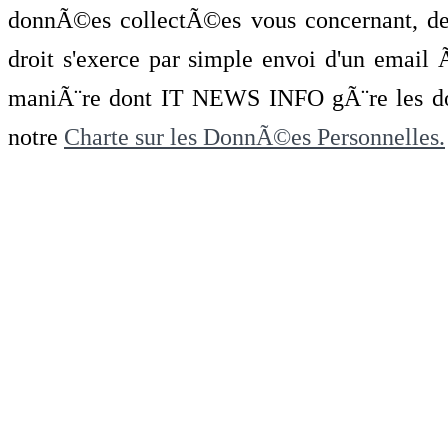
donnÃ©es collectÃ©es vous concernant, de 
droit s'exerce par simple envoi d'un emai
maniÃ¨re dont IT NEWS INFO gÃ¨re les do
notre
Charte sur les DonnÃ©es Personnelles.