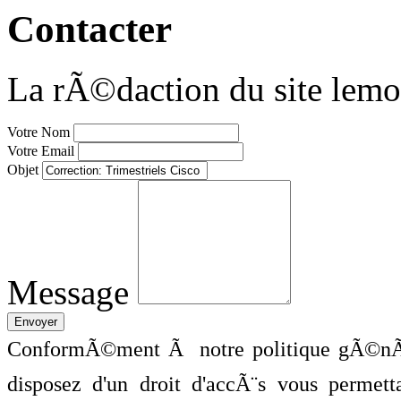
Contacter
La rÃ©daction du site lemo
Votre Nom
Votre Email
Objet
Message
ConformÃ©ment Ã notre politique gÃ©nÃ©
disposez d'un droit d'accÃ¨s vous perme