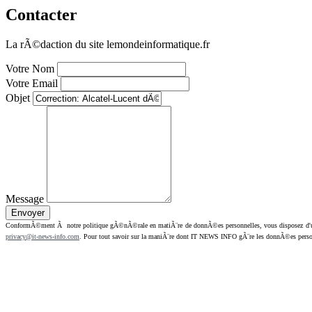
Contacter
La rÃ©daction du site lemondeinformatique.fr
Votre Nom
Votre Email
Objet
Message
ConformÃ©ment Ã notre politique gÃ©nÃ©rale en matiÃ¨re de donnÃ©es personnelles, vous disposez d'un dr
privacy@it-news-info.com
. Pour tout savoir sur la maniÃ¨re dont IT NEWS INFO gÃ¨re les donnÃ©es perso