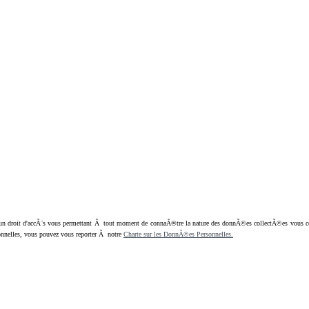
oit d'accÃ¨s vous permettant Ã tout moment de connaÃ®tre la nature des donnÃ©es collectÃ©es vous concern
nnelles, vous pouvez vous reporter Ã notre
Charte sur les DonnÃ©es Personnelles.