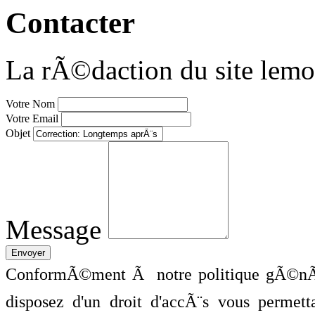
Contacter
La rÃ©daction du site lemo
Votre Nom
Votre Email
Objet
Message
ConformÃ©ment Ã notre politique gÃ©nÃ©
disposez d'un droit d'accÃ¨s vous perme