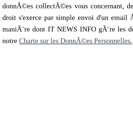
donnÃ©es collectÃ©es vous concernant, de 
droit s'exerce par simple envoi d'un emai
maniÃ¨re dont IT NEWS INFO gÃ¨re les do
notre
Charte sur les DonnÃ©es Personnelles.