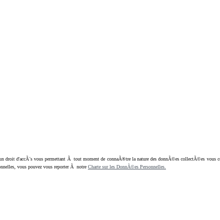
oit d'accÃ¨s vous permettant Ã tout moment de connaÃ®tre la nature des donnÃ©es collectÃ©es vous concern
nnelles, vous pouvez vous reporter Ã notre
Charte sur les DonnÃ©es Personnelles.