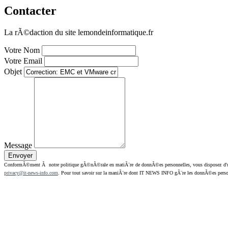
Contacter
La rÃ©daction du site lemondeinformatique.fr
Votre Nom
Votre Email
Objet
Message
ConformÃ©ment Ã notre politique gÃ©nÃ©rale en matiÃ¨re de donnÃ©es personnelles, vous disposez d'un dr
privacy@it-news-info.com
. Pour tout savoir sur la maniÃ¨re dont IT NEWS INFO gÃ¨re les donnÃ©es perso