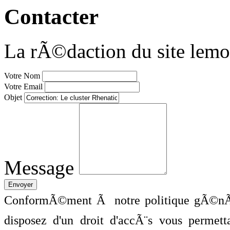
Contacter
La rÃ©daction du site lemo
Votre Nom
Votre Email
Objet
Message
ConformÃ©ment Ã notre politique gÃ©nÃ©
disposez d'un droit d'accÃ¨s vous perme