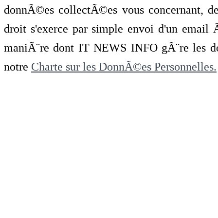
donnÃ©es collectÃ©es vous concernant, de 
droit s'exerce par simple envoi d'un emai
maniÃ¨re dont IT NEWS INFO gÃ¨re les do
notre
Charte sur les DonnÃ©es Personnelles.