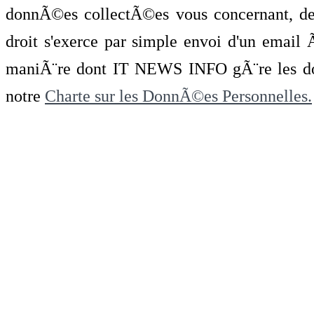
donnÃ©es collectÃ©es vous concernant, de 
droit s'exerce par simple envoi d'un emai
maniÃ¨re dont IT NEWS INFO gÃ¨re les do
notre
Charte sur les DonnÃ©es Personnelles.