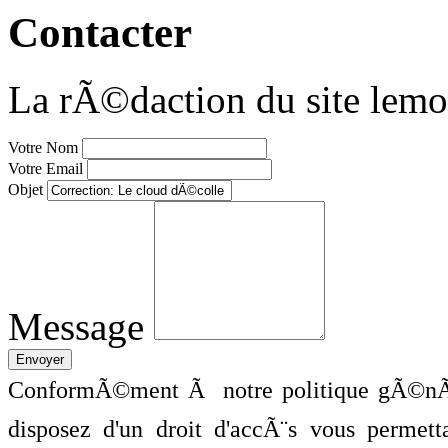
Contacter
La rÃ©daction du site lemo
Votre Nom
Votre Email
Objet
Message
ConformÃ©ment Ã notre politique gÃ©nÃ©
disposez d'un droit d'accÃ¨s vous perme