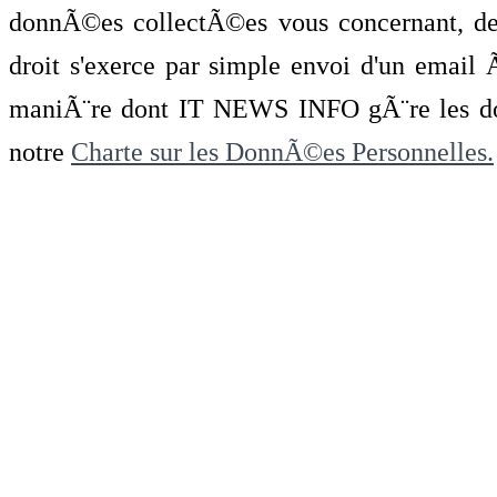
donnÃ©es collectÃ©es vous concernant, de 
droit s'exerce par simple envoi d'un emai
maniÃ¨re dont IT NEWS INFO gÃ¨re les do
notre
Charte sur les DonnÃ©es Personnelles.