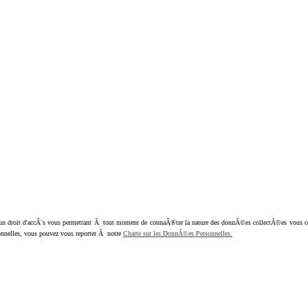
oit d'accÃ¨s vous permettant Ã tout moment de connaÃ®tre la nature des donnÃ©es collectÃ©es vous concern
nnelles, vous pouvez vous reporter Ã notre
Charte sur les DonnÃ©es Personnelles.