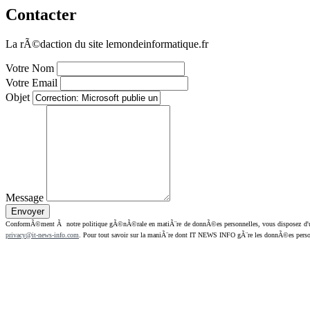
Contacter
La rÃ©daction du site lemondeinformatique.fr
Votre Nom
Votre Email
Objet
Message
ConformÃ©ment Ã notre politique gÃ©nÃ©rale en matiÃ¨re de donnÃ©es personnelles, vous disposez d'un dr
privacy@it-news-info.com
. Pour tout savoir sur la maniÃ¨re dont IT NEWS INFO gÃ¨re les donnÃ©es perso