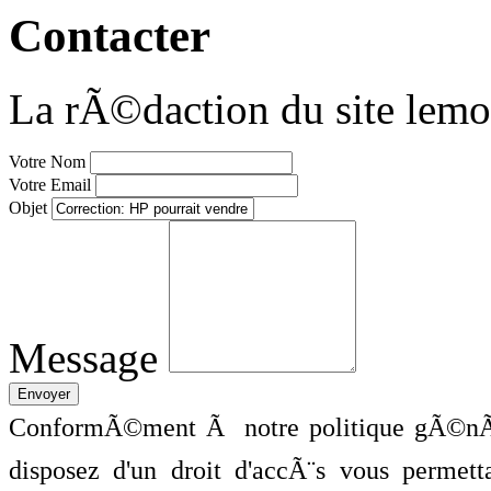
Contacter
La rÃ©daction du site lemo
Votre Nom
Votre Email
Objet
Message
ConformÃ©ment Ã notre politique gÃ©nÃ©
disposez d'un droit d'accÃ¨s vous perme