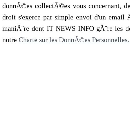
donnÃ©es collectÃ©es vous concernant, de 
droit s'exerce par simple envoi d'un emai
maniÃ¨re dont IT NEWS INFO gÃ¨re les do
notre
Charte sur les DonnÃ©es Personnelles.