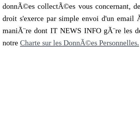
donnÃ©es collectÃ©es vous concernant, de 
droit s'exerce par simple envoi d'un emai
maniÃ¨re dont IT NEWS INFO gÃ¨re les do
notre
Charte sur les DonnÃ©es Personnelles.