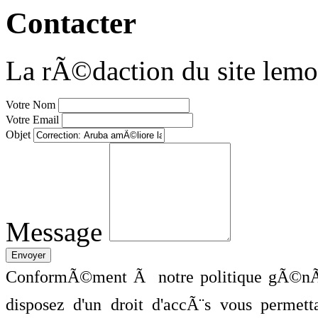
Contacter
La rÃ©daction du site lemo
Votre Nom
Votre Email
Objet
Message
ConformÃ©ment Ã notre politique gÃ©nÃ©
disposez d'un droit d'accÃ¨s vous perme