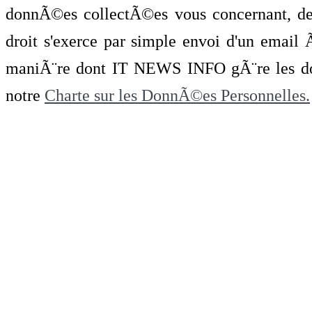
donnÃ©es collectÃ©es vous concernant, de 
droit s'exerce par simple envoi d'un emai
maniÃ¨re dont IT NEWS INFO gÃ¨re les do
notre
Charte sur les DonnÃ©es Personnelles.