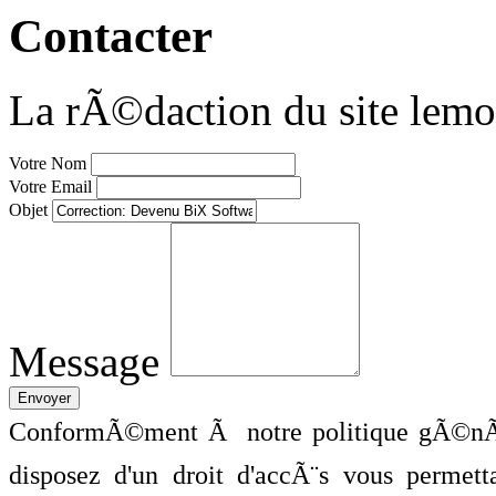
Contacter
La rÃ©daction du site lemo
Votre Nom
Votre Email
Objet
Message
ConformÃ©ment Ã notre politique gÃ©nÃ©
disposez d'un droit d'accÃ¨s vous perme