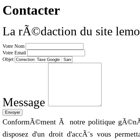
Contacter
La rÃ©daction du site lemo
Votre Nom
Votre Email
Objet
Message
ConformÃ©ment Ã notre politique gÃ©nÃ©
disposez d'un droit d'accÃ¨s vous perme