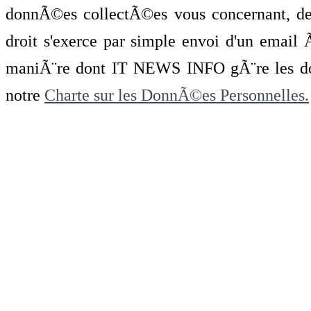
donnÃ©es collectÃ©es vous concernant, de 
droit s'exerce par simple envoi d'un emai
maniÃ¨re dont IT NEWS INFO gÃ¨re les do
notre
Charte sur les DonnÃ©es Personnelles.