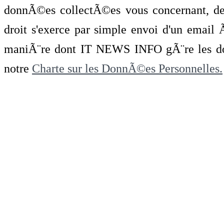
donnÃ©es collectÃ©es vous concernant, de 
droit s'exerce par simple envoi d'un emai
maniÃ¨re dont IT NEWS INFO gÃ¨re les do
notre
Charte sur les DonnÃ©es Personnelles.