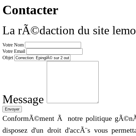
Contacter
La rÃ©daction du site lemo
Votre Nom
Votre Email
Objet
Message
ConformÃ©ment Ã notre politique gÃ©nÃ©
disposez d'un droit d'accÃ¨s vous perme