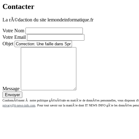
Contacter
La rÃ©daction du site lemondeinformatique.fr
Votre Nom
Votre Email
Objet
Message
ConformÃ©ment Ã notre politique gÃ©nÃ©rale en matiÃ¨re de donnÃ©es personnelles, vous disposez d'un dr
privacy@it-news-info.com
. Pour tout savoir sur la maniÃ¨re dont IT NEWS INFO gÃ¨re les donnÃ©es perso