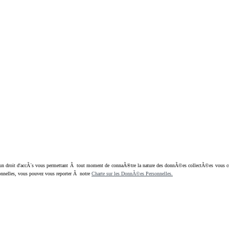
oit d'accÃ¨s vous permettant Ã tout moment de connaÃ®tre la nature des donnÃ©es collectÃ©es vous concern
nnelles, vous pouvez vous reporter Ã notre
Charte sur les DonnÃ©es Personnelles.