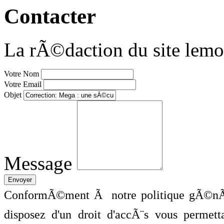
Contacter
La rÃ©daction du site lemo
Votre Nom
Votre Email
Objet
Message
ConformÃ©ment Ã notre politique gÃ©nÃ©
disposez d'un droit d'accÃ¨s vous perme