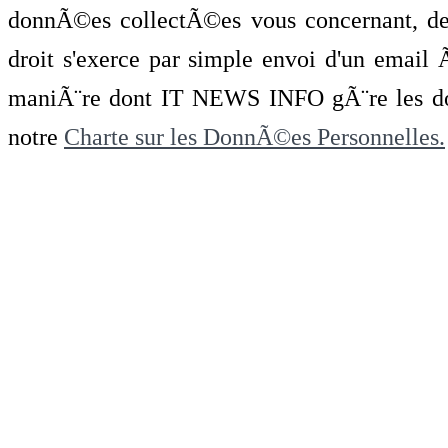
donnÃ©es collectÃ©es vous concernant, de 
droit s'exerce par simple envoi d'un emai
maniÃ¨re dont IT NEWS INFO gÃ¨re les do
notre
Charte sur les DonnÃ©es Personnelles.