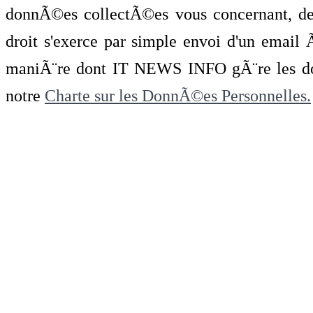
donnÃ©es collectÃ©es vous concernant, de 
droit s'exerce par simple envoi d'un emai
maniÃ¨re dont IT NEWS INFO gÃ¨re les do
notre
Charte sur les DonnÃ©es Personnelles.