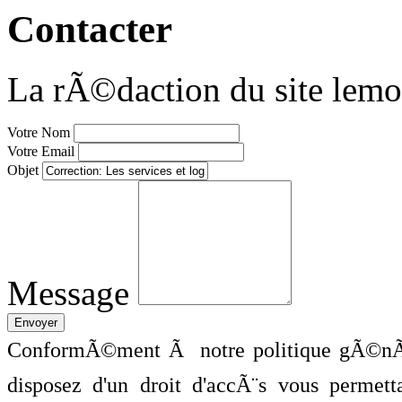
Contacter
La rÃ©daction du site lemo
Votre Nom
Votre Email
Objet
Message
ConformÃ©ment Ã notre politique gÃ©nÃ©
disposez d'un droit d'accÃ¨s vous perme