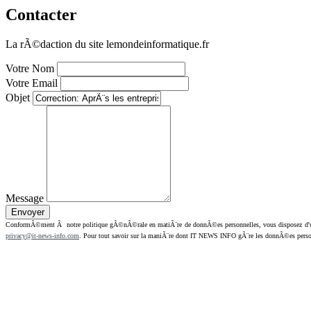
Contacter
La rÃ©daction du site lemondeinformatique.fr
Votre Nom
Votre Email
Objet
Message
ConformÃ©ment Ã notre politique gÃ©nÃ©rale en matiÃ¨re de donnÃ©es personnelles, vous disposez d'un dr
privacy@it-news-info.com
. Pour tout savoir sur la maniÃ¨re dont IT NEWS INFO gÃ¨re les donnÃ©es perso