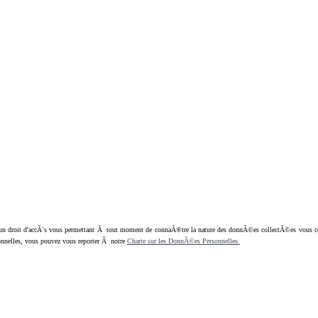
oit d'accÃ¨s vous permettant Ã tout moment de connaÃ®tre la nature des donnÃ©es collectÃ©es vous concern
nnelles, vous pouvez vous reporter Ã notre
Charte sur les DonnÃ©es Personnelles.